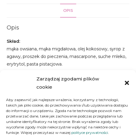
OPIS
Opis
Skład:
mąka owsiana, mąka migdałowa, olej kokosowy, syrop z
agawy, proszek do pieczenia, mascarpone, suche mleko,
erytrytol, pasta pistacjowa.
Wartości odżywcze (1 sztuka):
Zarządzaj zgodami plików
Ok. 592,8 kcal | Białko: 11 g | Węglowodany: 41,5 g
cookie
|Tłuszcze: 43,3 g
Aby zapewnić jak najlepsze wrażenia, korzystamy z technologii,
takich jak pliki cookie, do przechowywania i/lub uzyskiwania dostępu
Informacja o alergenach – Produkt może zawierać
do informacji o urządzeniu. Zgoda na te technologie pozwoli nam
gluten, jaja, orzeszki ziemne, orzechy, soja, mleko, sezam,
przetwarzać dane, takie jak zachowanie podczas przeglądania lub
kakao.
unikalne identyfikatory na tej stronie. Brak wyrażenia zgody lub
wycofanie zgody może niekorzystnie wpłynąć na niektóre cechy i
funkcje. Więcej przeczytasz w naszej
polityce prywatności
.