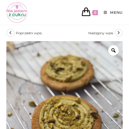
MENU
0
Koniec
Poprzedni wpis
Następny wpis
treści