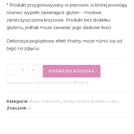
* Produkt przygotowywany w pracowni, w której powstają
również wypieki zawierające gluten – możliwe
zanieczyszczenia krzyżowe. Produkt bez dodatku
glutenu, jednak może zawierać jego śladowe ilości
Dekoracja poglądowa, efekt finalny może różnić się od
tego na zdjęciu.
ilość
-
+
DODAJ DO KOSZYKA
Ciastko
a’la
Najniższa cena w ostatnich 30 dniach:
114,00
zł
crumble
cookies
Kategorie:
Bezy i babeczki
,
Słodycze bez dodatku cukru
pistacjowe
Znacznik:
st
6
szt.