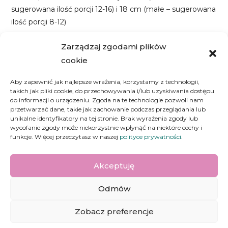
sugerowana ilość porcji 12-16) i 18 cm (małe – sugerowana
ilość porcji 8-12)
Wartości odżywcze (sugerowana porcja):
Zarządzaj zgodami plików
ok. 505 kcal | Białko: 8,5 g | Węglowodany: 21 g | Tłuszcze:
cookie
45 g
Aby zapewnić jak najlepsze wrażenia, korzystamy z technologii,
takich jak pliki cookie, do przechowywania i/lub uzyskiwania dostępu
Informacja o alergenach – Produkt może zawierać
do informacji o urządzeniu. Zgoda na te technologie pozwoli nam
gluten, jaja, orzeszki ziemne, orzechy, soja, mleko, sezam,
przetwarzać dane, takie jak zachowanie podczas przeglądania lub
kakao.
unikalne identyfikatory na tej stronie. Brak wyrażenia zgody lub
wycofanie zgody może niekorzystnie wpłynąć na niektóre cechy i
funkcje. Więcej przeczytasz w naszej
polityce prywatności
.
Akceptuję
Odmów
Nie jestem z cukru 2021 |
Regulamin
|
Polityka prywatności
Zobacz preferencje