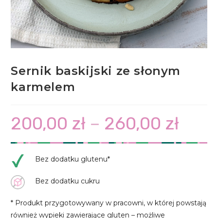
Sernik baskijski ze słonym
karmelem
200,00
zł
–
260,00
zł
Zakres
cen:
od
200,00 zł
do
260,00 zł
Bez dodatku glutenu*
Bez dodatku cukru
* Produkt przygotowywany w pracowni, w której powstają
również wypieki zawierające gluten – możliwe