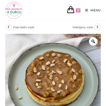
MENU
0
Koniec
Poprzedni wpis
Następny wpis
treści