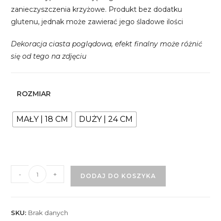
zanieczyszczenia krzyżowe. Produkt bez dodatku
glutenu, jednak może zawierać jego śladowe ilości
Dekoracja ciasta poglądowa, efekt finalny może różnić
się od tego na zdjęciu
ROZMIAR
MAŁY | 18 CM
DUŻY | 24 CM
ilość
-
+
DODAJ DO KOSZYKA
Sernik
baskijski
ze
SKU:
Brak danych
słonym