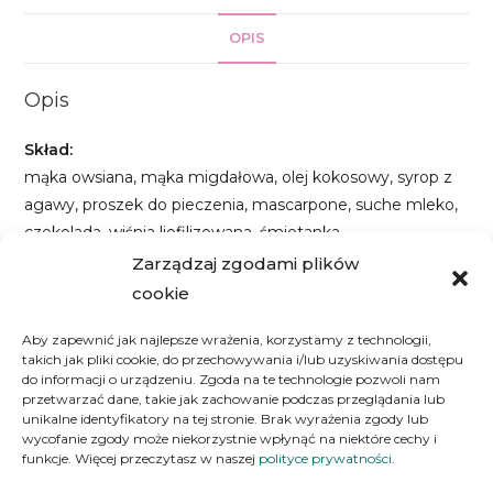
szt.
OPIS
Opis
Skład:
mąka owsiana, mąka migdałowa, olej kokosowy, syrop z
agawy, proszek do pieczenia, mascarpone, suche mleko,
czekolada, wiśnia liofilizowana, śmietanka.
Zarządzaj zgodami plików
Wartości odżywcze (1 sztuka):
cookie
Ok. 585 kcal | Białko: 9,6 g | Węglowodany: 49,7 g
|Tłuszcze: 38,9 g
Aby zapewnić jak najlepsze wrażenia, korzystamy z technologii,
takich jak pliki cookie, do przechowywania i/lub uzyskiwania dostępu
Informacja o alergenach – Produkt może zawierać
do informacji o urządzeniu. Zgoda na te technologie pozwoli nam
gluten, jaja, orzeszki ziemne, orzechy, soja, mleko, sezam,
przetwarzać dane, takie jak zachowanie podczas przeglądania lub
kakao.
unikalne identyfikatory na tej stronie. Brak wyrażenia zgody lub
wycofanie zgody może niekorzystnie wpłynąć na niektóre cechy i
funkcje. Więcej przeczytasz w naszej
polityce prywatności
.