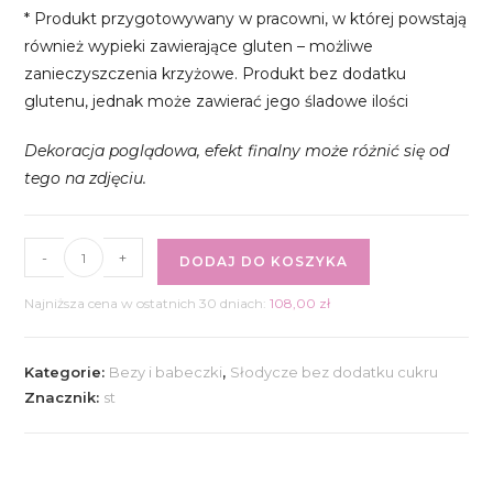
* Produkt przygotowywany w pracowni, w której powstają
również wypieki zawierające gluten – możliwe
zanieczyszczenia krzyżowe. Produkt bez dodatku
glutenu, jednak może zawierać jego śladowe ilości
Dekoracja poglądowa, efekt finalny może różnić się od
tego na zdjęciu.
ilość
-
+
DODAJ DO KOSZYKA
Ciastko
a’la
Najniższa cena w ostatnich 30 dniach:
108,00
zł
crumble
cookies
Kategorie:
Bezy i babeczki
,
Słodycze bez dodatku cukru
czekoladowe
Znacznik:
st
z
wiśnią
6