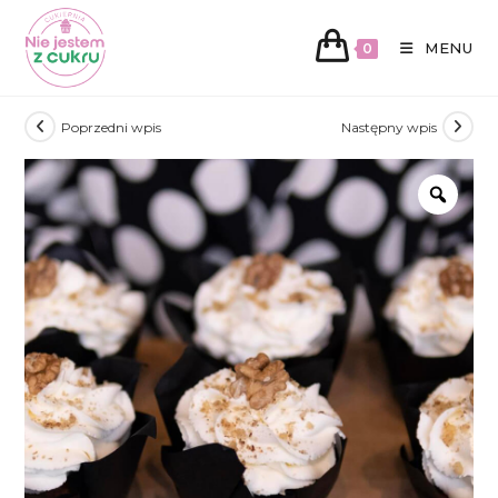
MENU
0
Koniec
Poprzedni wpis
Następny wpis
treści