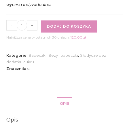
wycena indywidualna.
ilość
-
+
DODAJ DO KOSZYKA
Babeczki
marchewkowe
Najniższa cena w ostatnich 30 dniach:
120,00
zł
6
szt.
Kategorie:
Babeczki
,
Bezy i babeczki
,
Słodycze bez
dodatku cukru
Znacznik:
st
OPIS
Opis