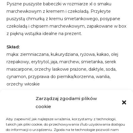
Pyszne puszyste babeczki w rozmiarze xl o smaku
marchewkowym z kremem i czekoladą. Przykryte
puszystą chmurką z kremu śmietankowego, posypane
czekoladą i chipsem marchewkowym, zapakowane w box
z piękną wstążka idealne na prezent.
Skład:
mąka: ziemniaczana, kukurydziana, ryżowa, kakao, olej
rzepakowy, erytrytol, jaja, marchew, śmietanka, serek
mascarpone, orzechy laskowe prażone, daktyle, soda,
cynamon, przyprawa do piernika/korzenna, wanilia,
orzechy włoskie
Wartości odżywcze:
Zarządzaj zgodami plików
Babeczka – 1 szt – 675,4 kcal; 12g białka; 52,7 tłuszcze;41,6
cookie
g węglowodany
Aby zapewnić jak najlepsze wrażenia, korzystamy z technologii,
takich jak pliki cookie, do przechowywania i/lub uzyskiwania dostępu
Informacja o alergenach – Produkt może zawierać
do informacji o urządzeniu. Zgoda na te technologie pozwoli nam