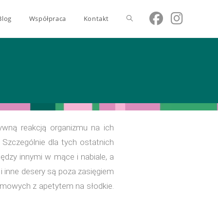
Blog
Współpraca
Kontakt
tywną reakcją organizmu na ich
 Szczególnie dla tych ostatnich
ędzy innymi w mące i nabiale, a
 i inne desery są poza zasięgiem
armowych z apetytem na słodkie.