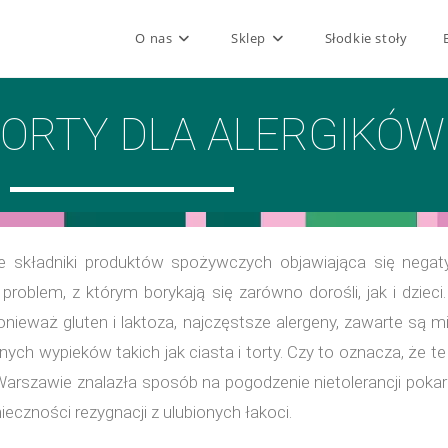
O nas
Sklep
Słodkie stoły
 TORTY DLA ALERGIKÓW
re składniki produktów spożywczych objawiająca się nega
blem, z którym borykają się zarówno dorośli, jak i dzieci.
eważ gluten i laktoza, najczęstsze alergeny, zawarte są mi
ych wypieków takich jak ciasta i torty. Czy to oznacza, że te
w Warszawie znalazła sposób na pogodzenie nietolerancji pok
ieczności rezygnacji z ulubionych łakoci.