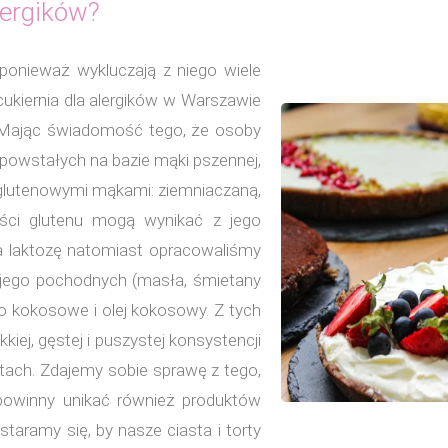
lergików?
, ponieważ wykluczają z niego wiele
 cukiernia dla alergików w Warszawie
ty. Mając świadomość tego, że osoby
owstałych na bazie mąki pszennej,
ezglutenowymi mąkami: ziemniaczaną,
ości glutenu mogą wynikać z jego
a laktozę natomiast opracowaliśmy
i jego pochodnych (masła, śmietany
ko kokosowe i olej kokosowy. Z tych
kiej, gęstej i puszystej konsystencji
tach. Zdajemy sobie sprawę z tego,
powinny unikać również produktów
aramy się, by nasze ciasta i torty