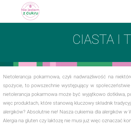
CIASTA I
Nietolerancja pokarmowa, czyli nadwrażliwość na niektó
spożycie, to powszechnie występujący w społeczeństwie pro
nietolerancja pokarmowa może być wyjątkowo dotkliwa, poni
więc produktach, które stanowią kluczowy składnik tradycyjn
alergików? Absolutnie nie! Nasza cukiernia dla alergików 
Alergia na gluten czy laktozę nie musi już więc oznaczać kon