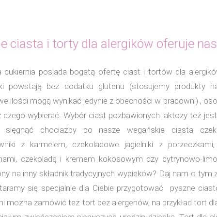
e ciasta i torty dla alergików oferuje na
 cukiernia posiada bogatą ofertę ciast i tortów dla alergik
ki powstają bez dodatku glutenu (stosujemy produkty na
we ilości mogą wynikać jedynie z obecności w pracowni) , oso
z czego wybierać. Wybór ciast pozbawionych laktozy też jes
 sięgnąć chociażby po nasze wegańskie ciasta czeko
wniki z karmelem, czekoladowe jagielniki z porzeczkam
hami, czekoladą i kremem kokosowym czy cytrynowo-limo
ony na inny składnik tradycyjnych wypieków? Daj nam o tym 
taramy się specjalnie dla Ciebie przygotować pyszne ciast
ni można zamówić też tort bez alergenów, na przykład tort dla