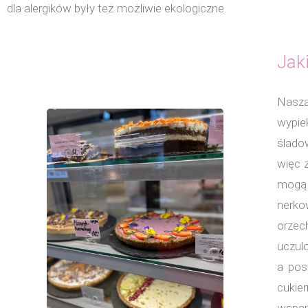
dla alergików były też możliwie ekologiczne.
Jaki
Nasza
wypie
ślado
więc 
mogą
nerko
orzec
uczul
a pos
cukier