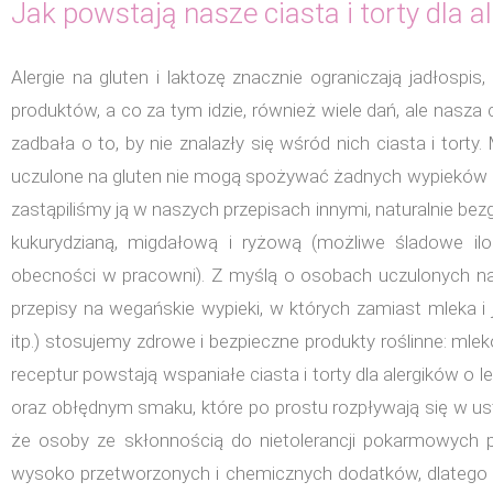
Jak powstają nasze ciasta i torty dla a
Alergie na gluten i laktozę znacznie ograniczają jadłospis
produktów, a co za tym idzie, również wiele dań, ale nasza
zadbała o to, by nie znalazły się wśród nich ciasta i tor
uczulone na gluten nie mogą spożywać żadnych wypieków p
zastąpiliśmy ją w naszych przepisach innymi, naturalnie b
kukurydzianą, migdałową i ryżową (możliwe śladowe il
obecności w pracowni). Z myślą o osobach uczulonych n
przepisy na wegańskie wypieki, w których zamiast mleka 
itp.) stosujemy zdrowe i bezpieczne produkty roślinne: mle
receptur powstają wspaniałe ciasta i torty dla alergików o lek
oraz obłędnym smaku, które po prostu rozpływają się w us
że osoby ze skłonnością do nietolerancji pokarmowych 
wysoko przetworzonych i chemicznych dodatków, dlatego st