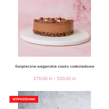
Świąteczne wegańskie ciasto czekoladowe
Zakres
270,00
zł
–
320,00
zł
cen:
od
270,00 zł
do
320,00 zł