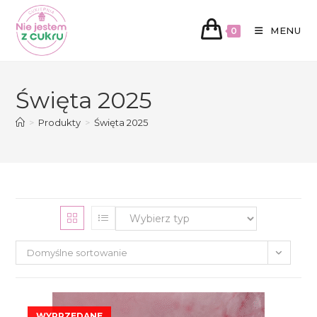
MENU
0
Koniec
treści
Święta 2025
>
Produkty
>
Święta 2025
Domyślne sortowanie