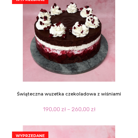
Świąteczna wuzetka czekoladowa z wiśniami
Zakres
190,00
zł
–
260,00
zł
cen:
od
190,00 zł
do
260,00 zł