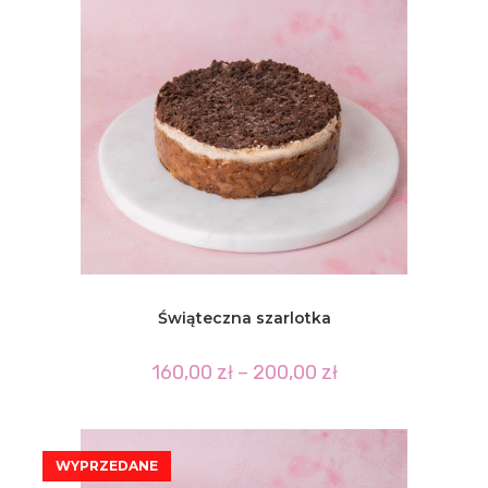
Świąteczna szarlotka
Zakres
160,00
zł
–
200,00
zł
cen:
od
160,00 zł
do
200,00 zł