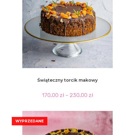
Świąteczny torcik makowy
Zakres
170,00
zł
–
230,00
zł
cen:
od
170,00 zł
do
230,00 zł