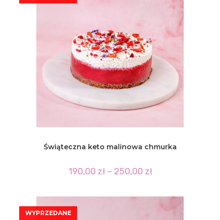
Świąteczna keto malinowa chmurka
Zakres
190,00
zł
–
250,00
zł
cen:
od
190,00 zł
do
250,00 zł