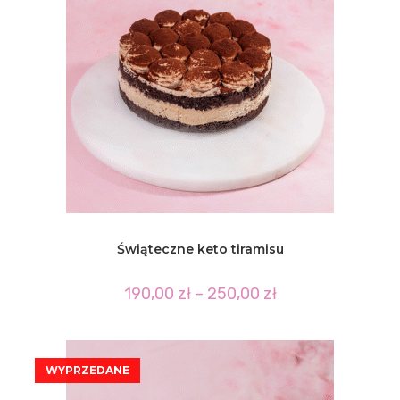
Świąteczne keto tiramisu
Zakres
190,00
zł
–
250,00
zł
cen:
od
190,00 zł
do
250,00 zł