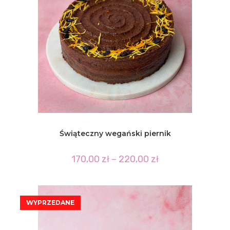
Świąteczny wegański piernik
Zakres
170,00
zł
–
220,00
zł
cen:
od
170,00 zł
do
220,00 zł