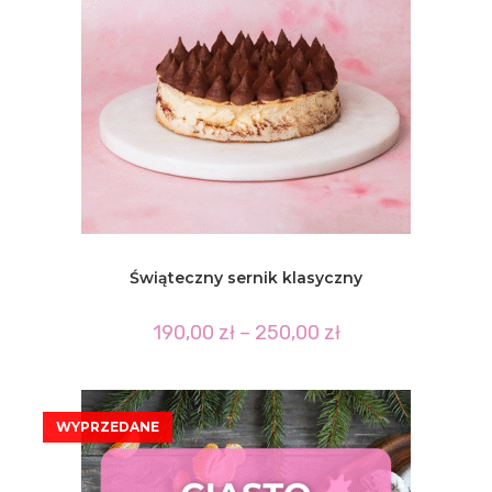
Świąteczny sernik klasyczny
Zakres
190,00
zł
–
250,00
zł
cen:
od
190,00 zł
do
250,00 zł