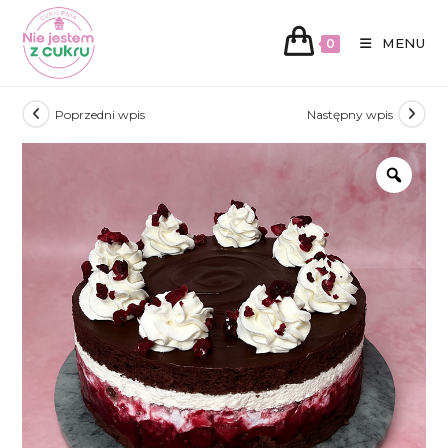
MENU
0
Koniec
Poprzedni wpis
Następny wpis
treści