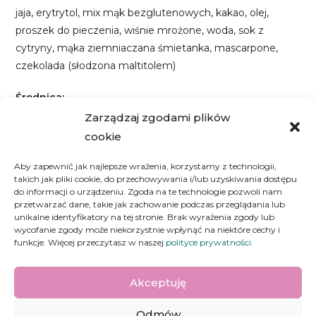
jaja, erytrytol, mix mąk bezglutenowych, kakao, olej,
proszek do pieczenia, wiśnie mrożone, woda, sok z
cytryny, mąka ziemniaczana śmietanka, mascarpone,
czekolada (słodzona maltitolem)
Średnica:
Ciasta sprzedawane w średnicy 24 cm (duże –
Zarządzaj zgodami plików
sugerowana ilość porcji 12-16) i 18 cm (małe – sugerowana
cookie
ilość porcji 8-12)
Aby zapewnić jak najlepsze wrażenia, korzystamy z technologii,
takich jak pliki cookie, do przechowywania i/lub uzyskiwania dostępu
Wartości odżywcze (sugerowana porcja):
do informacji o urządzeniu. Zgoda na te technologie pozwoli nam
Ok. 390 kcal | Białko: 6 g | Węglowodany: 25 g | Tłuszcze:
przetwarzać dane, takie jak zachowanie podczas przeglądania lub
29 g
unikalne identyfikatory na tej stronie. Brak wyrażenia zgody lub
wycofanie zgody może niekorzystnie wpłynąć na niektóre cechy i
funkcje. Więcej przeczytasz w naszej
polityce prywatności
.
Akceptuję
Odmów