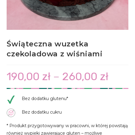
Świąteczna wuzetka
czekoladowa z wiśniami
190,00
zł
–
260,00
zł
Zakres
cen:
od
190,00 zł
do
260,00 zł
Bez dodatku glutenu*
Bez dodatku cukru
* Produkt przygotowywany w pracowni, w której powstają
również wypieki zawierające gluten – możliwe