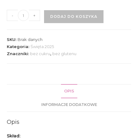
ilość
-
+
DODAJ DO KOSZYKA
Świąteczna
wuzetka
czekoladowa
SKU:
Brak danych
z
Kategoria:
Święta 2025
wiśniami
Znaczniki:
bez cukru
,
bez glutenu
OPIS
INFORMACJE DODATKOWE
Opis
Skład: