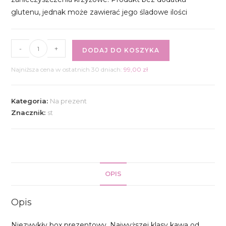
glutenu, jednak może zawierać jego śladowe ilości
ilość
-
+
DODAJ DO KOSZYKA
Box
prezentowy
Najniższa cena w ostatnich 30 dniach:
99,00
zł
kawa
i
Kategoria:
Na prezent
czekolada
Znacznik:
st
OPIS
Opis
Niezwykły box prezentowy. Najwyższej klasy kawa od