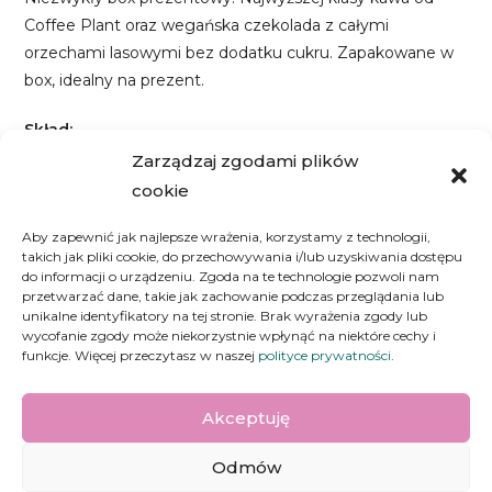
Coffee Plant oraz wegańska czekolada z całymi
orzechami lasowymi bez dodatku cukru. Zapakowane w
box, idealny na prezent.
Skład:
Czekolada: miazga kakaowa, tłuszcz kakaowy, orzechy
Zarządzaj zgodami plików
laskowe, maltitol, lecytyna sojowa, wanilia
cookie
Kawa: 100% Brazylia Mogiana opakowanie 250 g
Aby zapewnić jak najlepsze wrażenia, korzystamy z technologii,
takich jak pliki cookie, do przechowywania i/lub uzyskiwania dostępu
Informacja o alergenach – Produkt może zawierać
do informacji o urządzeniu. Zgoda na te technologie pozwoli nam
gluten, jaja, orzeszki ziemne, orzechy, soja, mleko, sezam,
przetwarzać dane, takie jak zachowanie podczas przeglądania lub
kakao.
unikalne identyfikatory na tej stronie. Brak wyrażenia zgody lub
wycofanie zgody może niekorzystnie wpłynąć na niektóre cechy i
funkcje. Więcej przeczytasz w naszej
polityce prywatności
.
Akceptuję
Odmów