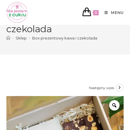
Koniec
treści
MENU
Box prezentowy kawa i
0
czekolada
>
Sklep
>
Box prezentowy kawa i czekolada
Następny wpis