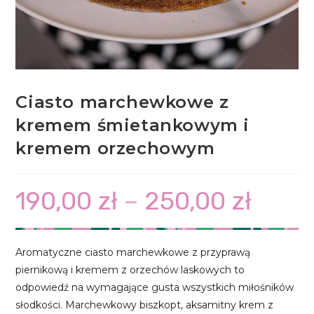
Ciasto marchewkowe z
kremem śmietankowym i
kremem orzechowym
190,00
zł
–
250,00
zł
Zakres
cen:
od
190,00 zł
do
250,00 zł
Aromatyczne ciasto marchewkowe z przyprawą
piernikową i kremem z orzechów laskowych to
odpowiedź na wymagające gusta wszystkich miłośników
słodkości. Marchewkowy biszkopt, aksamitny krem z