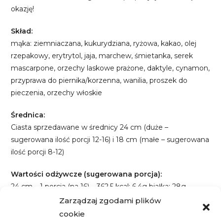
okazję!
Skład:
mąka: ziemniaczana, kukurydziana, ryżowa, kakao, olej
rzepakowy, erytrytol, jaja, marchew, śmietanka, serek
mascarpone, orzechy laskowe prażone, daktyle, cynamon,
przyprawa do piernika/korzenna, wanilia, proszek do
pieczenia, orzechy włoskie
Średnica:
Ciasta sprzedawane w średnicy 24 cm (duże –
sugerowana ilość porcji 12-16) i 18 cm (małe – sugerowana
ilość porcji 8-12)
Wartości odżywcze (sugerowana porcja):
24 cm – 1 porcja (na 16) – 362,5 kcal; 6,4g białka; 28g
tłuszcze; 22,9g węglowodany
Zarządzaj zgodami plików
18 cm – 1 porcja – 337,7 kcal; 6g białka; 26,4g tłuszcze;
cookie