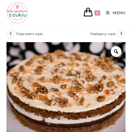
MENU
0
Koniec
Poprzedni wpis
Następny wpis
treści