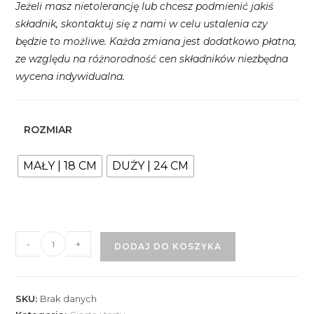
Jeżeli masz nietolerancję lub chcesz podmienić jakiś
składnik, skontaktuj się z nami w celu ustalenia czy
będzie to możliwe. Każda zmiana jest dodatkowo płatna,
ze względu na różnorodność cen składników niezbędna
wycena indywidualna.
ROZMIAR
MAŁY | 18 CM
DUŻY | 24 CM
ilość
-
+
DODAJ DO KOSZYKA
Ciasto
marchewkowe
z
SKU:
Brak danych
kremem