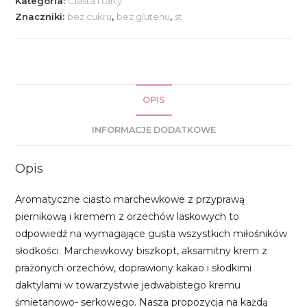
Kategoria:
Ciasta i tarty
śmietankowym
Znaczniki:
bez cukru
,
bez glutenu
,
st
i
kremem
orzechowym
OPIS
INFORMACJE DODATKOWE
Opis
Aromatyczne ciasto marchewkowe z przyprawą
piernikową i kremem z orzechów laskowych to
odpowiedź na wymagające gusta wszystkich miłośników
słodkości. Marchewkowy biszkopt, aksamitny krem z
prażonych orzechów, doprawiony kakao i słodkimi
daktylami w towarzystwie jedwabistego kremu
śmietanowo- serkowego. Nasza propozycja na każdą