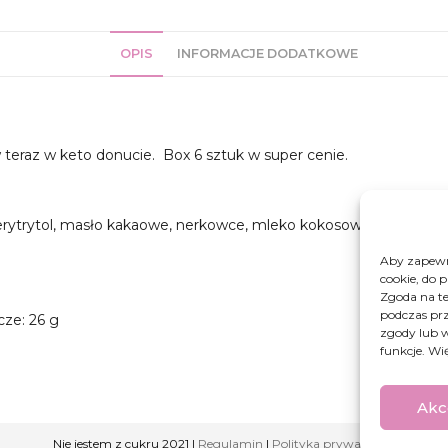
szt.
OPIS
INFORMACJE DODATKOWE
 teraz w keto donucie. Box 6 sztuk w super cenie.
rytrytol, masło kakaowe, nerkowce, mleko kokosowe, migdały, oje
Aby zapewni
cookie, do 
Zgoda na te
podczas prz
cze: 26 g
zgody lub w
funkcje. Wi
Akc
Nie jestem z cukru 2021 |
Regulamin
|
Polityka prywatności