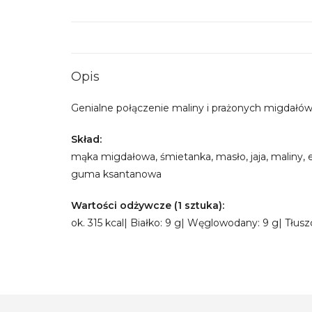
Opis
Genialne połączenie maliny i prażonych migdałów
Skład:
mąka migdałowa, śmietanka, masło, jaja, maliny, e
guma ksantanowa
Wartości odżywcze (1 sztuka):
ok. 315 kcal| Białko: 9 g| Węglowodany: 9 g| Tłusz