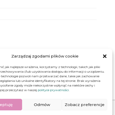
Zarządzaj zgodami plików cookie
j rzepakowy, wanilia, ocet, sól, proszek do pieczenia,
ć jak najlepsze wrażenia, korzystamy z technologii, takich jak pliki
przechowywania i/lub uzyskiwania dostępu do informacji o urządzeniu.
 technologie pozwoli nam przetwarzać dane, takie jak zachowanie
eglądania lub unikalne identyfikatory na tej stronie. Brak wyrażenia
ycofanie zgody może niekorzystnie wpłynąć na niektóre cechy i
ęcej przeczytasz w naszej
polityce prywatności
.
eptuję
Odmów
Zobacz preferencje