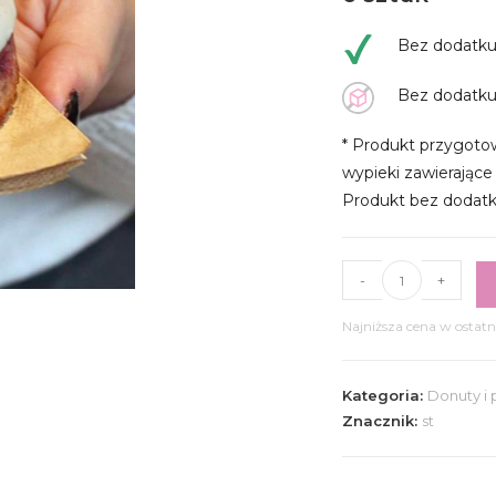
Bez dodatku
Bez dodatku
* Produkt przygoto
wypieki zawierające
Produkt bez dodatku
ilość
-
+
Keto
box
Najniższa cena w ostatn
donut
malina
Kategoria:
Donuty i
z
Znacznik:
st
prażonymi
migdałami
6