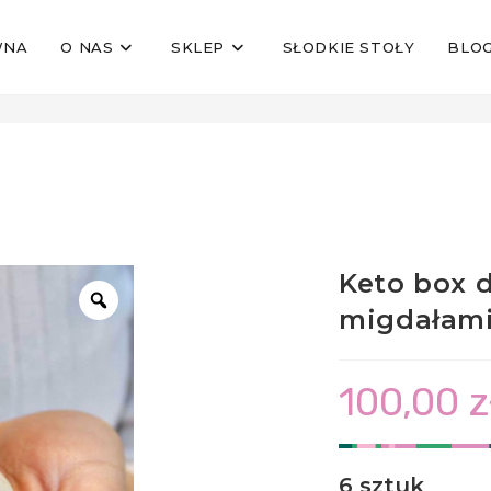
WNA
O NAS
SKLEP
SŁODKIE STOŁY
BLO
z prażonymi migdałami 6 szt
>
Sk
Keto box 
migdałami 
100,00
z
6 sztuk