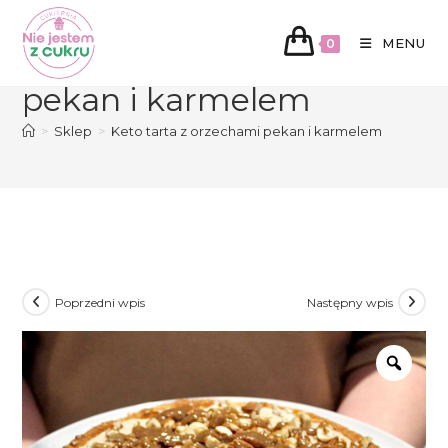
Koniec
treści
MENU
Keto tarta z orzechami
0
pekan i karmelem
>
Sklep
>
Keto tarta z orzechami pekan i karmelem
Poprzedni wpis
Następny wpis