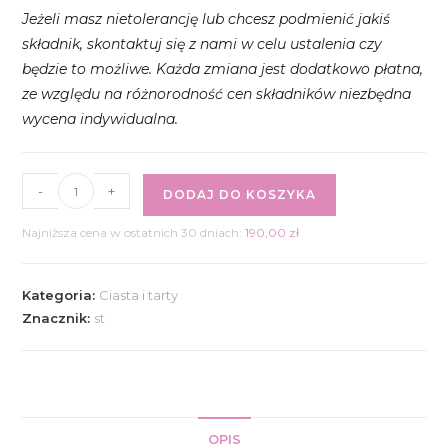
Jeżeli masz nietolerancję lub chcesz podmienić jakiś
składnik, skontaktuj się z nami w celu ustalenia czy
będzie to możliwe. Każda zmiana jest dodatkowo płatna,
ze względu na różnorodność cen składników niezbędna
wycena indywidualna.
ilość
-
+
DODAJ DO KOSZYKA
Keto
tarta
Najniższa cena w ostatnich 30 dniach:
190,00
zł
z
orzechami
Kategoria:
Ciasta i tarty
pekan
Znacznik:
st
i
karmelem
OPIS