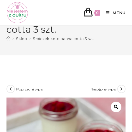
Koniec
treści
MENU
Słoiczek keto panna
0
cotta 3 szt.
>
Sklep
>
Słoiczek keto panna cotta 3 szt.
Poprzedni wpis
Następny wpis