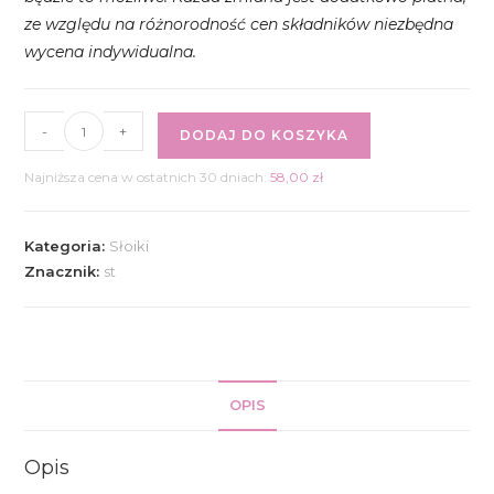
ze względu na różnorodność cen składników niezbędna
wycena indywidualna.
ilość
-
+
DODAJ DO KOSZYKA
Słoiczek
keto
Najniższa cena w ostatnich 30 dniach:
58,00
zł
panna
cotta
Kategoria:
Słoiki
3
Znacznik:
st
szt.
OPIS
Opis