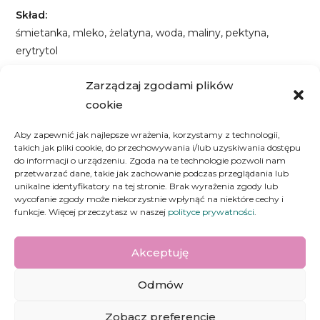
Skład:
śmietanka, mleko, żelatyna, woda, maliny, pektyna,
erytrytol
Wartości odżywcze (słoiczek):
Zarządzaj zgodami plików
Ok. 120 kcal | Białko: 1,6 g | Węglowodany: 5,7 g |
cookie
Tłuszcze: 9,5 g
Aby zapewnić jak najlepsze wrażenia, korzystamy z technologii,
takich jak pliki cookie, do przechowywania i/lub uzyskiwania dostępu
Informacja o alergenach – Produkt może zawierać
do informacji o urządzeniu. Zgoda na te technologie pozwoli nam
gluten, jaja, orzeszki ziemne, orzechy, soja, mleko, sezam,
przetwarzać dane, takie jak zachowanie podczas przeglądania lub
kakao.
unikalne identyfikatory na tej stronie. Brak wyrażenia zgody lub
wycofanie zgody może niekorzystnie wpłynąć na niektóre cechy i
funkcje. Więcej przeczytasz w naszej
polityce prywatności
.
Akceptuję
Odmów
Nie jestem z cukru 2021 |
Regulamin
|
Polityka prywatności
Zobacz preferencje