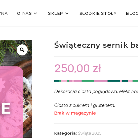
WNA
O NAS
SKLEP
SŁODKIE STOŁY
BLO
Świąteczny sernik ba
250,00
zł
Dekoracja ciasta poglądowa, efekt fin
Ciasto z cukrem i glutenem.
Brak w magazynie
Kategoria:
Święta 2025