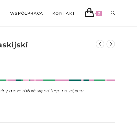
TOGGLE
G
WSPÓŁPRACA
KONTAKT
0
WEBSITE
skijski
SEARCH
alny może różnić się od tego na zdjęciu