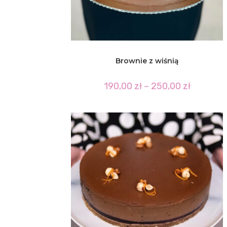
Brownie z wiśnią
Zakres
190,00
zł
–
250,00
zł
cen:
od
190,00 zł
do
250,00 zł