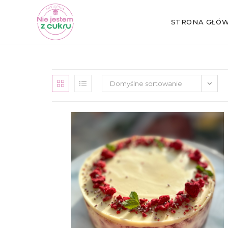
STRONA GŁÓ
Koniec
treści
Domyślne sortowanie