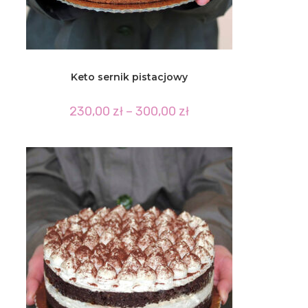
Keto sernik pistacjowy
Zakres
230,00
zł
–
300,00
zł
cen:
od
230,00 zł
do
300,00 zł