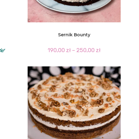
Sernik Bounty
Zakres
190,00
zł
–
250,00
zł
cen:
od
190,00 zł
do
250,00 zł