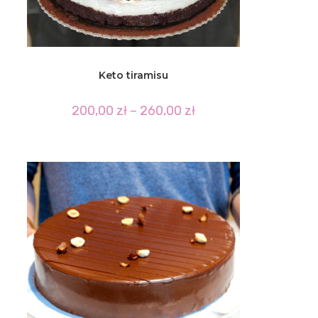
Keto tiramisu
Zakres
200,00
zł
–
260,00
zł
cen:
od
200,00 zł
do
260,00 zł