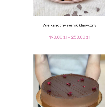
Wielkanocny sernik klasyczny
Zakres
190,00
zł
–
250,00
zł
cen:
od
190,00 zł
do
250,00 zł