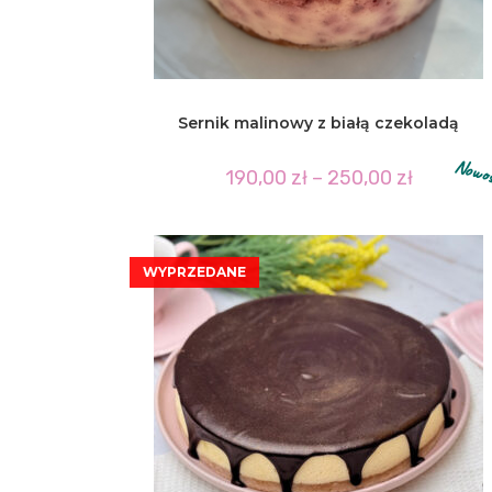
Sernik malinowy z białą czekoladą
Zakres
190,00
zł
–
250,00
zł
cen:
od
190,00 zł
do
250,00 zł