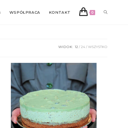
TOGGLE
G
WSPÓŁPRACA
KONTAKT
0
WEBSITE
WIDOK:
12
24
WSZYSTKO
SEARCH