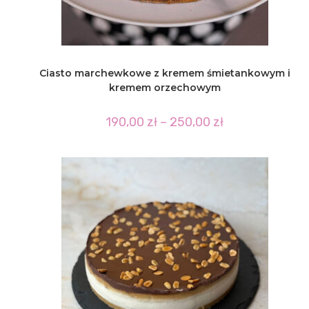
Ciasto marchewkowe z kremem śmietankowym i
kremem orzechowym
Zakres
190,00
zł
–
250,00
zł
cen:
od
190,00 zł
do
250,00 zł