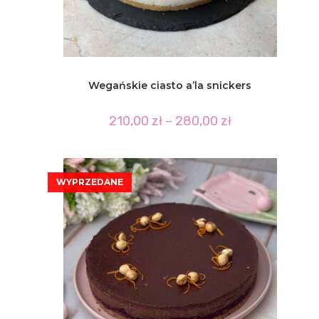
Wegańskie ciasto a’la snickers
Zakres
210,00
zł
–
280,00
zł
cen:
od
210,00 zł
do
280,00 zł