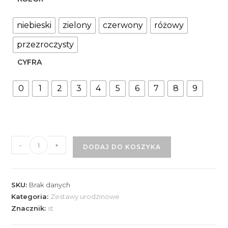
niebieski
zielony
czerwony
różowy
przezroczysty
CYFRA
0
1
2
3
4
5
6
7
8
9
ilość
-
+
DODAJ DO KOSZYKA
Lizak-
toper
z
SKU:
Brak danych
izomaltu
Kategoria:
Zestawy urodzinowe
Znacznik:
st