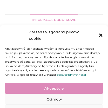
INFORMACJE DODATKOWE
Zarządzaj zgodami plików
Informacje dodatkowe
cookie
KOLOR
niebieski, zielony, czerwony, różowy,
Aby zapewnić jak najlepsze wrażenia, korzystamy z technologii,
przezroczysty
takich jak pliki cookie, do przechowywania i/lub uzyskiwania dostępu
do informacji o urządzeniu. Zgoda na te technologie pozwoli nam
CYFRA
0, 1, 2, 3, 4, 5, 6, 7, 8, 9
przetwarzać dane, takie jak zachowanie podczas przeglądania lub
unikalne identyfikatory na tej stronie. Brak wyrażenia zgody lub
wycofanie zgody może niekorzystnie wpłynąć na niektóre cechy i
funkcje. Więcej przeczytasz w naszej
polityce prywatności
.
Akceptuję
Odmów
Nie jestem z cukru 2021 |
Regulamin
|
Polityka prywatności