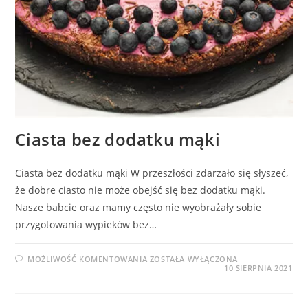
Ciasta bez dodatku mąki
Ciasta bez dodatku mąki W przeszłości zdarzało się słyszeć,
że dobre ciasto nie może obejść się bez dodatku mąki.
Nasze babcie oraz mamy często nie wyobrażały sobie
przygotowania wypieków bez…
CIASTA
MOŻLIWOŚĆ KOMENTOWANIA
ZOSTAŁA WYŁĄCZONA
BEZ
10 SIERPNIA 2021
DODATKU
MĄKI