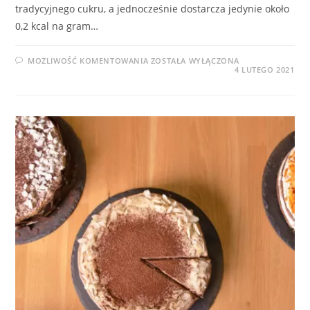
tradycyjnego cukru, a jednocześnie dostarcza jedynie około
0,2 kcal na gram…
WŁAŚCIWOŚCI
MOŻLIWOŚĆ KOMENTOWANIA
ZOSTAŁA WYŁĄCZONA
ERYTRYTOLU
4 LUTEGO 2021
–
CZY
TO
ZDROWY
ZAMIENNIK
CUKRU?