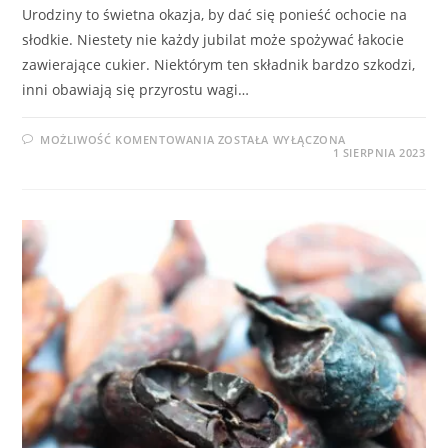
Urodziny to świetna okazja, by dać się ponieść ochocie na
słodkie. Niestety nie każdy jubilat może spożywać łakocie
zawierające cukier. Niektórym ten składnik bardzo szkodzi,
inni obawiają się przyrostu wagi…
TORTY
MOŻLIWOŚĆ KOMENTOWANIA
ZOSTAŁA WYŁĄCZONA
URODZINOWE
1 SIERPNIA 2023
BEZ
DODATKU
CUKRU