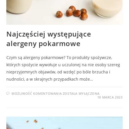
Najczęściej występujące
alergeny pokarmowe
Czym są alergeny pokarmowe? To produkty spożywcze,
których spożycie wywołuje u uczulonej na nie osoby szereg
nieprzyjemnych objawów, od wzdęć po bóle brzucha i
nudności, a w skrajnych przypadkach może…
NAJCZĘŚCIEJ
MOŻLIWOŚĆ KOMENTOWANIA
ZOSTAŁA WYŁĄCZONA
WYSTĘPUJĄCE
10 MARCA 2023
ALERGENY
POKARMOWE