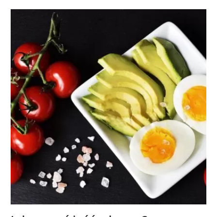
NAJLEPSZE
WYPIEKI
O
NISKIM
IG