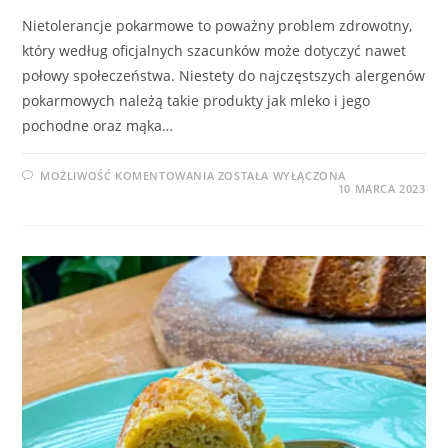
Nietolerancje pokarmowe to poważny problem zdrowotny,
który według oficjalnych szacunków może dotyczyć nawet
połowy społeczeństwa. Niestety do najczęstszych alergenów
pokarmowych należą takie produkty jak mleko i jego
pochodne oraz mąka…
ALERGENY
MOŻLIWOŚĆ KOMENTOWANIA
ZOSTAŁA WYŁĄCZONA
W
10 MARCA 2023
CIASTACH
ZE
SKLEPÓW
SIECIOWYCH