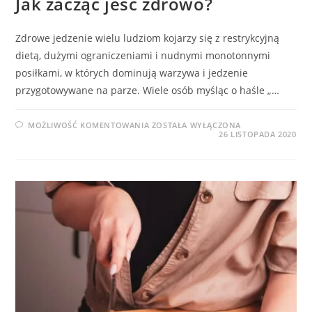
Jak zacząć jeść zdrowo?
Zdrowe jedzenie wielu ludziom kojarzy się z restrykcyjną
dietą, dużymi ograniczeniami i nudnymi monotonnymi
posiłkami, w których dominują warzywa i jedzenie
przygotowywane na parze. Wiele osób myśląc o haśle „…
JAK
MOŻLIWOŚĆ KOMENTOWANIA
ZOSTAŁA WYŁĄCZONA
ZACZĄĆ
26 LISTOPADA 2020
JEŚĆ
ZDROWO?