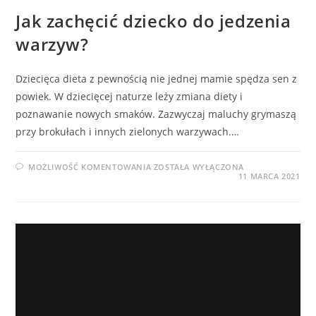
Jak zachęcić dziecko do jedzenia
warzyw?
Dziecięca dieta z pewnością nie jednej mamie spędza sen z
powiek. W dziecięcej naturze leży zmiana diety i
poznawanie nowych smaków. Zazwyczaj maluchy grymaszą
przy brokułach i innych zielonych warzywach.…
JAK
MOŻLIWOŚĆ KOMENTOWANIA
ZOSTAŁA WYŁĄCZONA
ZACHĘCIĆ
11 MARCA 2021
DZIECKO
DO
JEDZENIA
WARZYW?