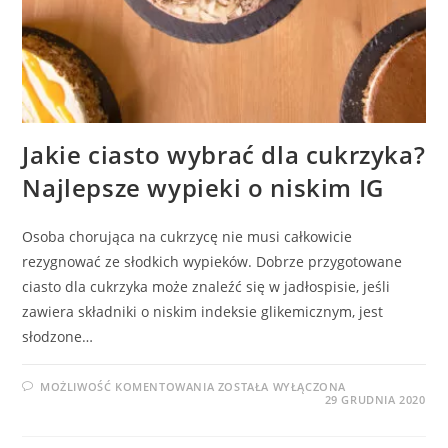
Jakie ciasto wybrać dla cukrzyka?
Najlepsze wypieki o niskim IG
Osoba chorująca na cukrzycę nie musi całkowicie
rezygnować ze słodkich wypieków. Dobrze przygotowane
ciasto dla cukrzyka może znaleźć się w jadłospisie, jeśli
zawiera składniki o niskim indeksie glikemicznym, jest
słodzone…
JAKIE
MOŻLIWOŚĆ KOMENTOWANIA
ZOSTAŁA WYŁĄCZONA
CIASTO
29 GRUDNIA 2020
WYBRAĆ
DLA
CUKRZYKA?