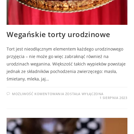
Wegańskie torty urodzinowe
Tort jest nieodłącznym elementem każdego urodzinowego
przyjęcia – nie może go więc zabraknąć również na
urodzinach weganina. Większość takich wypieków powstaje
jednak ze składników pochodzenia zwierzęcego: masła,
śmietany, mleka, jaj…
WEGAŃSKIE
MOŻLIWOŚĆ KOMENTOWANIA
ZOSTAŁA WYŁĄCZONA
TORTY
1 SIERPNIA 2023
URODZINOWE