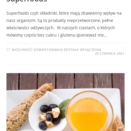
Superfoods czyli składniki, które mają zbawienny wpływ na
nasz organizm. Są to produkty nieprzetworzone, pełne
właściwości odżywczych. W naszych ciastach, o których
mówimy często bez cukru i glutenu (ponieważ nie…
SUPERFOODS
MOŻLIWOŚĆ KOMENTOWANIA
ZOSTAŁA WYŁĄCZONA
29 CZERWCA 2021