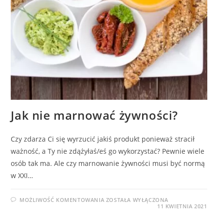
Jak nie marnować żywności?
Czy zdarza Ci się wyrzucić jakiś produkt ponieważ stracił
ważność, a Ty nie zdążyłaś/eś go wykorzystać? Pewnie wiele
osób tak ma. Ale czy marnowanie żywności musi być normą
w XXI…
JAK
MOŻLIWOŚĆ KOMENTOWANIA
ZOSTAŁA WYŁĄCZONA
NIE
11 KWIETNIA 2021
MARNOWAĆ