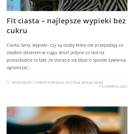
Fit ciasta – najlepsze wypieki bez
cukru
Ciasta, tarty, wypieki- czy są osoby które nie przepadają za
słodkim deserem w ciągu dnia? jedyne co stoi na
przeszkodzie to fakt, że staracie się dbać o sposób żywienia,
ograniczać…
FIT
MOŻLIWOŚĆ KOMENTOWANIA
ZOSTAŁA WYŁĄCZONA
CIASTA
7 CZERWCA 2022
–
NAJLEPSZE
WYPIEKI
BEZ
CUKRU