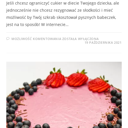
Jeśli chcesz ograniczyć cukier w diecie Twojego dziecka, ale
jednocześnie nie chcesz rezygnować ze słodkości i mieć
możliwość by Twój szkrab skosztował pysznych babeczek,
jest na to sposób! W internecie…
PRZEPISY
MOŻLIWOŚĆ KOMENTOWANIA
ZOSTAŁA WYŁĄCZONA
NA
19 PAŹDZIERNIKA 2021
BABECZKI
I
BEZIKI
DLA
DZIECI