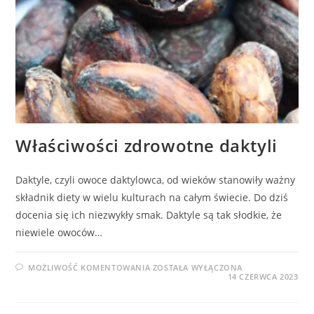
Właściwości zdrowotne daktyli
Daktyle, czyli owoce daktylowca, od wieków stanowiły ważny
składnik diety w wielu kulturach na całym świecie. Do dziś
docenia się ich niezwykły smak. Daktyle są tak słodkie, że
niewiele owoców…
WŁAŚCIWOŚCI
MOŻLIWOŚĆ KOMENTOWANIA
ZOSTAŁA WYŁĄCZONA
ZDROWOTNE
14 CZERWCA 2023
DAKTYLI