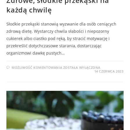
Zdrowe, słodkie przekąski na
każdą chwilę
Słodkie przekąski stanowią wyzwanie dla osób ceniących
zdrową dietę. Wystarczy chwila słabości i niepozorny
cukierek albo ciastko pod ręką, by stracić motywację i
przekreślić dotychczasowe starania, dostarczając
organizmowi dawkę pustych…
ZDROWE,
MOŻLIWOŚĆ KOMENTOWANIA
ZOSTAŁA WYŁĄCZONA
SŁODKIE
14 CZERWCA 2023
PRZEKĄSKI
NA
KAŻDĄ
CHWILĘ