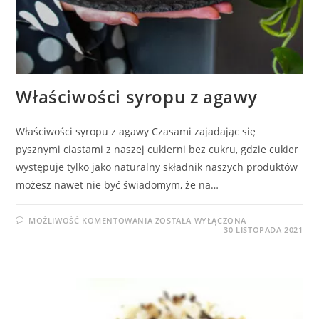
Właściwości syropu z agawy
Właściwości syropu z agawy Czasami zajadając się
pysznymi ciastami z naszej cukierni bez cukru, gdzie cukier
występuje tylko jako naturalny składnik naszych produktów
możesz nawet nie być świadomym, że na…
WŁAŚCIWOŚCI
MOŻLIWOŚĆ KOMENTOWANIA
ZOSTAŁA WYŁĄCZONA
SYROPU
30 LISTOPADA 2021
Z
AGAWY